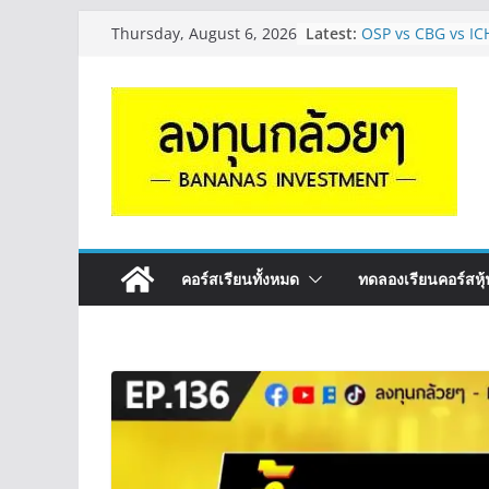
Skip
หุ้นซอสภูเขาทอง S
Latest:
Thursday, August 6, 2026
หุ้นปันผลไหม? | Q
to
OSP vs CBG vs IC
content
ดี? | Q&A กล้วยๆ 
รีวิวงบกลุ่ม Bank 
“ปันผล” | EP.175
จะเลือกหุ้นแต่ละตัว
Long ของหุ้นตัวนั
กล้วยๆ EP.1164
มีเงิน 8 ล้าน อยาก
ระยะยาว อุตสาหก
กล้วยๆ EP.1163
คอร์สเรียนทั้งหมด
ทดลองเรียนคอร์สหุ้น