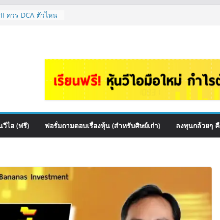
auce เหมาะถือเป็น
&A กล้วยๆ EP.1166
HI ควร DCA ตัวไหน
EP.1165
หุ้นไหนเหมาะถือเอา
 ต้องดู Short –
้นๆไหมคะ? | Q&A
จัดพอร์ตหุ้นปันผล
รรมไหนดี? | Q&A
วีไอ (ฟรี)
ฟอรั่มถามตอบเรื่องหุ้น (สำหรับศิษย์เก่า)
ลงทุนกล้วยๆ ค