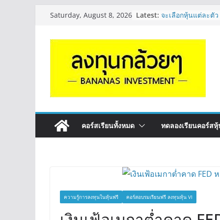
Skip
Latest:
จะเลือกหุ้นแต่ละตัว
Saturday, August 8, 2026
to
Long ของหุ้นตัวนั
กล้วยๆ EP.1164
content
Hot Topic! อัปเดทงบ
ตัวไหนเหมาะถือเอา
EP.41
หุ้นซอสภูเขาทอง S
หุ้นปันผลไหม? | Q
OSP vs CBG vs IC
ดี? | Q&A กล้วยๆ 
รีวิวงบกลุ่ม Bank 
“ปันผล” | EP.175
คอร์สเรียนทั้งหมด
ทดลองเรียนคอร์สหุ้น
ความรู้การลงทุนในหุ้นฟรี
คอร์สอบรมเรียนฟรี ลงทุนหุ้น VI
เงินเฟ้อเมกาต่ำคาด FED 