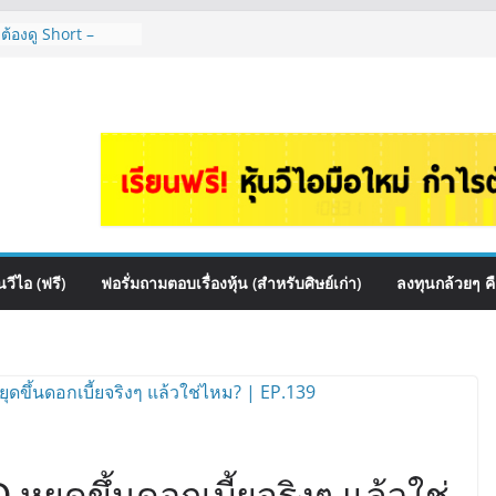
 ต้องดู Short –
้นๆไหมคะ? | Q&A
 สื่อสาร, ค้าปลีก
ปันผล? | Hot Topic
auce เหมาะถือเป็น
&A กล้วยๆ EP.1166
HI ควร DCA ตัวไหน
EP.1165
หุ้นไหนเหมาะถือเอา
วีไอ (ฟรี)
ฟอรั่มถามตอบเรื่องหุ้น (สำหรับศิษย์เก่า)
ลงทุนกล้วยๆ ค
หยุดขึ้นดอกเบี้ยจริงๆ แล้วใช่