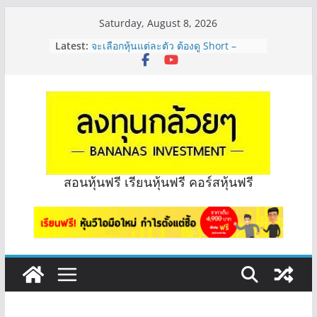
Skip
Saturday, August 8, 2026
to
Latest:
จะเลือกหุ้นแต่ละตัว ต้องดู Short –
content
Long ของหุ้นตัวนั้นๆไหมคะ? | Q&A
กล้วยๆ EP.1164
Hot Topic! อัปเดทงบ สื่อสาร, ค้าปลีก
ตัวไหนเหมาะถือเอาปันผล? | Hot Topic
EP.41
หุ้นซอสภูเขาทอง Sauce เหมาะถือเป็น
หุ้นปันผลไหม? | Q&A กล้วยๆ EP.1166
OSP vs CBG vs ICHI ควร DCA ตัวไหน
ดี? | Q&A กล้วยๆ EP.1165
สอนหุ้นฟรี เรียนหุ้นฟรี คอร์สหุ้นฟรี
รีวิวงบกลุ่ม Bank หุ้นไหนเหมาะถือเอา
“ปันผล” | EP.175