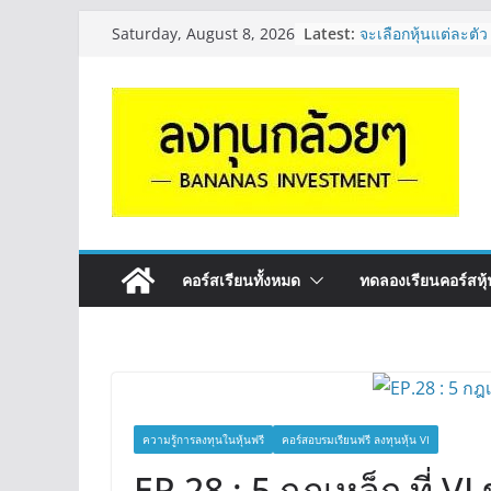
Skip
Latest:
จะเลือกหุ้นแต่ละตัว
Saturday, August 8, 2026
to
Long ของหุ้นตัวนั
กล้วยๆ EP.1164
content
Hot Topic! อัปเดทงบ
ตัวไหนเหมาะถือเอา
EP.41
หุ้นซอสภูเขาทอง S
หุ้นปันผลไหม? | Q
OSP vs CBG vs IC
ดี? | Q&A กล้วยๆ 
รีวิวงบกลุ่ม Bank 
“ปันผล” | EP.175
คอร์สเรียนทั้งหมด
ทดลองเรียนคอร์สหุ้น
ความรู้การลงทุนในหุ้นฟรี
คอร์สอบรมเรียนฟรี ลงทุนหุ้น VI
EP.28 : 5 กฎเหล็ก ที่ VI