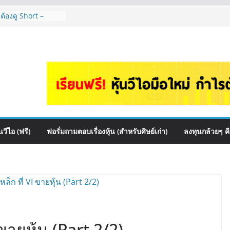
 ต้องดู Short –
้นๆไหมคะ? | Q&A
 สื่อสาร, ค้าปลีก
ปันผล? | Hot Topic
auce เหมาะถือเป็น
&A กล้วยๆ EP.1166
HI ควร DCA ตัวไหน
EP.1165
หุ้นไหนเหมาะถือเอา
วีไอ (ฟรี)
ฟอรั่มถามตอบเรื่องหุ้น (สำหรับศิษย์เก่า)
ลงทุนกล้วยๆ ค
 ขายหุ้น (Part 2/2)