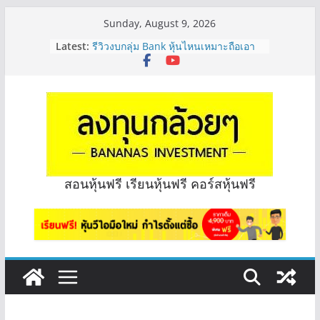
Skip
Sunday, August 9, 2026
to
Latest:
รีวิวงบกลุ่ม Bank หุ้นไหนเหมาะถือเอา
content
“ปันผล” | EP.175
PROSPECT REIT มือใหม่ ลงทุนได้ไหม
ครับ? | Q&A กล้วยๆ EP.1167
Hot Topic! อัปเดทงบ สื่อสาร, ค้าปลีก
ตัวไหนเหมาะถือเอาปันผล? | Hot Topic
EP.41
หุ้นซอสภูเขาทอง Sauce เหมาะถือเป็น
หุ้นปันผลไหม? | Q&A กล้วยๆ EP.1166
OSP vs CBG vs ICHI ควร DCA ตัวไหน
สอนหุ้นฟรี เรียนหุ้นฟรี คอร์สหุ้นฟรี
ดี? | Q&A กล้วยๆ EP.1165