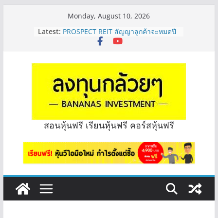
Skip
Monday, August 10, 2026
to
Latest:
PROSPECT REIT สัญญาลูกค้าจะหมดปี
content
ไหม จะทราบได้ยังไง? | Q&A กล้วยๆ
EP.1168
PROSPECT REIT มือใหม่ ลงทุนได้ไหม
ครับ? | Q&A กล้วยๆ EP.1167
Hot Topic! อัปเดทงบ สื่อสาร, ค้าปลีก
ตัวไหนเหมาะถือเอาปันผล? | Hot Topic
EP.41
หุ้นซอสภูเขาทอง Sauce เหมาะถือเป็น
หุ้นปันผลไหม? | Q&A กล้วยๆ EP.1166
สอนหุ้นฟรี เรียนหุ้นฟรี คอร์สหุ้นฟรี
OSP vs CBG vs ICHI ควร DCA ตัวไหน
ดี? | Q&A กล้วยๆ EP.1165