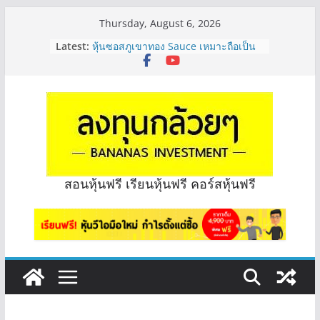
Skip
Thursday, August 6, 2026
to
Latest:
หุ้นซอสภูเขาทอง Sauce เหมาะถือเป็น
content
หุ้นปันผลไหม? | Q&A กล้วยๆ EP.1166
OSP vs CBG vs ICHI ควร DCA ตัวไหน
ดี? | Q&A กล้วยๆ EP.1165
รีวิวงบกลุ่ม Bank หุ้นไหนเหมาะถือเอา
“ปันผล” | EP.175
จะเลือกหุ้นแต่ละตัว ต้องดู Short –
Long ของหุ้นตัวนั้นๆไหมคะ? | Q&A
กล้วยๆ EP.1164
มีเงิน 8 ล้าน อยากจัดพอร์ตหุ้นปันผล
สอนหุ้นฟรี เรียนหุ้นฟรี คอร์สหุ้นฟรี
ระยะยาว อุตสาหกรรมไหนดี? | Q&A
กล้วยๆ EP.1163