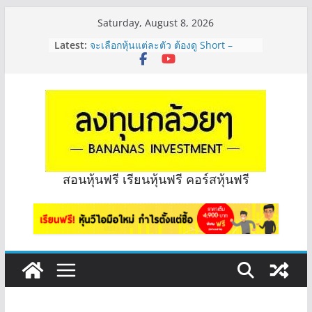
Skip
Saturday, August 8, 2026
to
Latest:
จะเลือกหุ้นแต่ละตัว ต้องดู Short –
content
Long ของหุ้นตัวนั้นๆไหมคะ? | Q&A
กล้วยๆ EP.1164
Hot Topic! อัปเดทงบ สื่อสาร, ค้าปลีก
ตัวไหนเหมาะถือเอาปันผล? | Hot Topic
EP.41
หุ้นซอสภูเขาทอง Sauce เหมาะถือเป็น
หุ้นปันผลไหม? | Q&A กล้วยๆ EP.1166
OSP vs CBG vs ICHI ควร DCA ตัวไหน
ดี? | Q&A กล้วยๆ EP.1165
สอนหุ้นฟรี เรียนหุ้นฟรี คอร์สหุ้นฟรี
รีวิวงบกลุ่ม Bank หุ้นไหนเหมาะถือเอา
“ปันผล” | EP.175