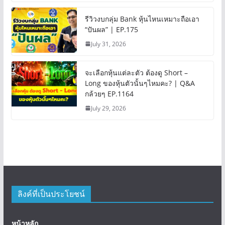
รีวิวงบกลุ่ม Bank หุ้นไหนเหมาะถือเอา
“ปันผล” | EP.175
July 31, 2026
จะเลือกหุ้นแต่ละตัว ต้องดู Short –
Long ของหุ้นตัวนั้นๆไหมคะ? | Q&A
กล้วยๆ EP.1164
July 29, 2026
ลิงค์ที่เป็นประโยชน์
หน้าหลัก