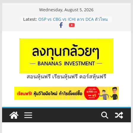
Skip
Wednesday, August 5, 2026
to
Latest:
OSP vs CBG vs ICHI ควร DCA ตัวไหน
content
ดี? | Q&A กล้วยๆ EP.1165
รีวิวงบกลุ่ม Bank หุ้นไหนเหมาะถือเอา
“ปันผล” | EP.175
จะเลือกหุ้นแต่ละตัว ต้องดู Short –
Long ของหุ้นตัวนั้นๆไหมคะ? | Q&A
กล้วยๆ EP.1164
มีเงิน 8 ล้าน อยากจัดพอร์ตหุ้นปันผล
ระยะยาว อุตสาหกรรมไหนดี? | Q&A
กล้วยๆ EP.1163
สอนหุ้นฟรี เรียนหุ้นฟรี คอร์สหุ้นฟรี
หุ้นซอสภูเขาทอง Sauce เหมาะถือเป็น
หุ้นปันผลไหม? | Q&A กล้วยๆ EP.1166