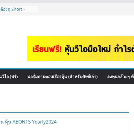
 ต้องดู Short –
้นๆไหมคะ? | Q&A
 สื่อสาร, ค้าปลีก
ปันผล? | Hot Topic
auce เหมาะถือเป็น
&A กล้วยๆ EP.1166
HI ควร DCA ตัวไหน
EP.1165
หุ้นไหนเหมาะถือเอา
วีไอ (ฟรี)
ฟอรั่มถามตอบเรื่องหุ้น (สำหรับศิษย์เก่า)
ลงทุนกล้วยๆ ค