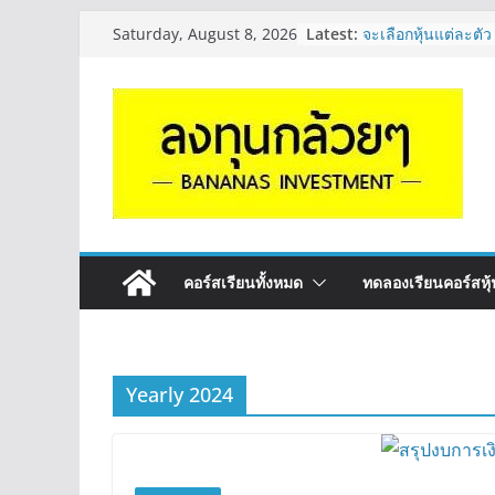
Skip
Latest:
จะเลือกหุ้นแต่ละตัว
Saturday, August 8, 2026
to
Long ของหุ้นตัวนั
กล้วยๆ EP.1164
content
Hot Topic! อัปเดทงบ
ตัวไหนเหมาะถือเอา
EP.41
หุ้นซอสภูเขาทอง S
หุ้นปันผลไหม? | Q
OSP vs CBG vs IC
ดี? | Q&A กล้วยๆ 
รีวิวงบกลุ่ม Bank 
“ปันผล” | EP.175
คอร์สเรียนทั้งหมด
ทดลองเรียนคอร์สหุ้น
Yearly 2024