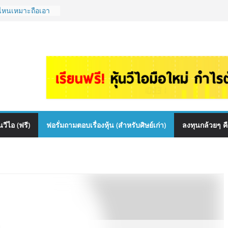
้นไหนเหมาะถือเอา
หม่ ลงทุนได้ไหม
 EP.1167
สื่อสาร, ค้าปลีก
ันผล? | Hot Topic
ce เหมาะถือเป็น
A กล้วยๆ EP.1166
 ควร DCA ตัวไหน
.1165
วีไอ (ฟรี)
ฟอรั่มถามตอบเรื่องหุ้น (สำหรับศิษย์เก่า)
ลงทุนกล้วยๆ ค