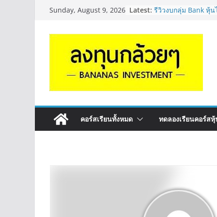
Latest:
รีวิวงบกลุ่ม Bank หุ
Sunday, August 9, 2026
“ปันผล” | EP.175
PROSPECT REIT มือใ
ครับ? | Q&A กล้วยๆ
Hot Topic! อัปเดทงบ 
ตัวไหนเหมาะถือเอาป
EP.41
หุ้นซอสภูเขาทอง Sau
หุ้นปันผลไหม? | Q&
OSP vs CBG vs ICHI
ดี? | Q&A กล้วยๆ EP
คอร์สเรียนทั้งหมด
ทดลองเรียนคอร์สหุ้น