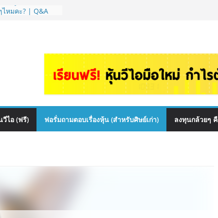
 ต้องดู Short –
้นๆไหมคะ? | Q&A
 สื่อสาร, ค้าปลีก
ปันผล? | Hot Topic
auce เหมาะถือเป็น
&A กล้วยๆ EP.1166
HI ควร DCA ตัวไหน
EP.1165
หุ้นไหนเหมาะถือเอา
วีไอ (ฟรี)
ฟอรั่มถามตอบเรื่องหุ้น (สำหรับศิษย์เก่า)
ลงทุนกล้วยๆ ค