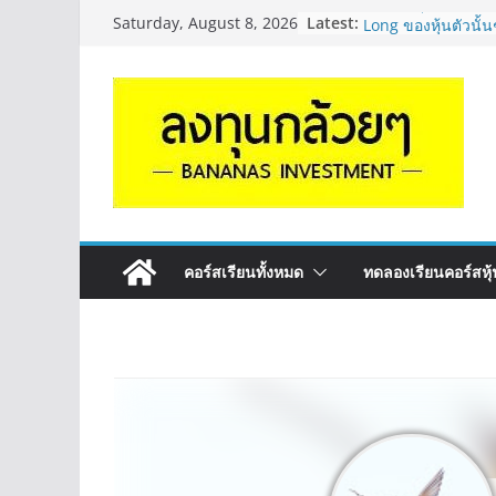
จะเลือกหุ้นแต่ละตัว
Latest:
Saturday, August 8, 2026
Long ของหุ้นตัวนั
กล้วยๆ EP.1164
Hot Topic! อัปเดทงบ
ตัวไหนเหมาะถือเอา
EP.41
หุ้นซอสภูเขาทอง S
หุ้นปันผลไหม? | Q
OSP vs CBG vs IC
ดี? | Q&A กล้วยๆ 
รีวิวงบกลุ่ม Bank 
“ปันผล” | EP.175
คอร์สเรียนทั้งหมด
ทดลองเรียนคอร์สหุ้น