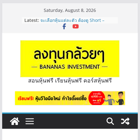
Skip
Saturday, August 8, 2026
to
Latest:
จะเลือกหุ้นแต่ละตัว ต้องดู Short –
content
Long ของหุ้นตัวนั้นๆไหมคะ? | Q&A
กล้วยๆ EP.1164
Hot Topic! อัปเดทงบ สื่อสาร, ค้าปลีก
ตัวไหนเหมาะถือเอาปันผล? | Hot Topic
EP.41
หุ้นซอสภูเขาทอง Sauce เหมาะถือเป็น
หุ้นปันผลไหม? | Q&A กล้วยๆ EP.1166
OSP vs CBG vs ICHI ควร DCA ตัวไหน
ดี? | Q&A กล้วยๆ EP.1165
สอนหุ้นฟรี เรียนหุ้นฟรี คอร์สหุ้นฟรี
รีวิวงบกลุ่ม Bank หุ้นไหนเหมาะถือเอา
“ปันผล” | EP.175