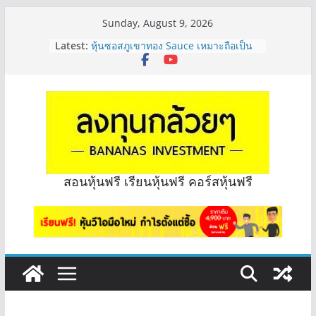
Skip
Sunday, August 9, 2026
to
Latest:
หุ้นซอสภูเขาทอง Sauce เหมาะถือเป็น
content
หุ้นปันผลไหม? | Q&A กล้วยๆ EP.1166
OSP vs CBG vs ICHI ควร DCA ตัวไหน
ดี? | Q&A กล้วยๆ EP.1165
รีวิวงบกลุ่ม Bank หุ้นไหนเหมาะถือเอา
“ปันผล” | EP.175
PROSPECT REIT มือใหม่ ลงทุนได้ไหม
ครับ? | Q&A กล้วยๆ EP.1167
Hot Topic! อัปเดทงบ สื่อสาร, ค้าปลีก
ตัวไหนเหมาะถือเอาปันผล? | Hot Topic
สอนหุ้นฟรี เรียนหุ้นฟรี คอร์สหุ้นฟรี
EP.41