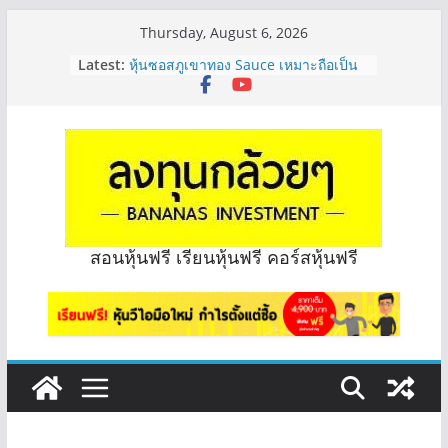
Skip
Thursday, August 6, 2026
to
Latest:
หุ้นซอสภูเขาทอง Sauce เหมาะถือเป็น
content
หุ้นปันผลไหม? | Q&A กล้วยๆ EP.1166
OSP vs CBG vs ICHI ควร DCA ตัวไหน
ดี? | Q&A กล้วยๆ EP.1165
รีวิวงบกลุ่ม Bank หุ้นไหนเหมาะถือเอา
“ปันผล” | EP.175
จะเลือกหุ้นแต่ละตัว ต้องดู Short –
Long ของหุ้นตัวนั้นๆไหมคะ? | Q&A
กล้วยๆ EP.1164
มีเงิน 8 ล้าน อยากจัดพอร์ตหุ้นปันผล
สอนหุ้นฟรี เรียนหุ้นฟรี คอร์สหุ้นฟรี
ระยะยาว อุตสาหกรรมไหนดี? | Q&A
กล้วยๆ EP.1163