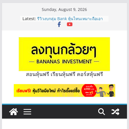
Skip
Sunday, August 9, 2026
to
Latest:
รีวิวงบกลุ่ม Bank หุ้นไหนเหมาะถือเอา
content
“ปันผล” | EP.175
PROSPECT REIT มือใหม่ ลงทุนได้ไหม
ครับ? | Q&A กล้วยๆ EP.1167
Hot Topic! อัปเดทงบ สื่อสาร, ค้าปลีก
ตัวไหนเหมาะถือเอาปันผล? | Hot Topic
EP.41
หุ้นซอสภูเขาทอง Sauce เหมาะถือเป็น
หุ้นปันผลไหม? | Q&A กล้วยๆ EP.1166
OSP vs CBG vs ICHI ควร DCA ตัวไหน
สอนหุ้นฟรี เรียนหุ้นฟรี คอร์สหุ้นฟรี
ดี? | Q&A กล้วยๆ EP.1165