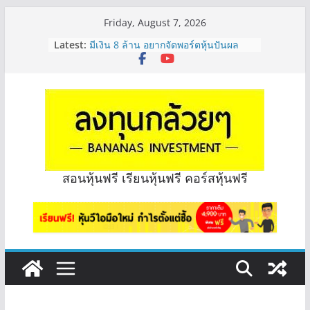
Skip
Friday, August 7, 2026
to
Latest:
มีเงิน 8 ล้าน อยากจัดพอร์ตหุ้นปันผล
content
ระยะยาว อุตสาหกรรมไหนดี? | Q&A
กล้วยๆ EP.1163
หุ้นซอสภูเขาทอง Sauce เหมาะถือเป็น
หุ้นปันผลไหม? | Q&A กล้วยๆ EP.1166
OSP vs CBG vs ICHI ควร DCA ตัวไหน
ดี? | Q&A กล้วยๆ EP.1165
รีวิวงบกลุ่ม Bank หุ้นไหนเหมาะถือเอา
“ปันผล” | EP.175
จะเลือกหุ้นแต่ละตัว ต้องดู Short –
สอนหุ้นฟรี เรียนหุ้นฟรี คอร์สหุ้นฟรี
Long ของหุ้นตัวนั้นๆไหมคะ? | Q&A
กล้วยๆ EP.1164