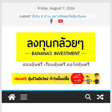
Skip
Friday, August 7, 2026
to
Latest:
มีเงิน 8 ล้าน อยากจัดพอร์ตหุ้นปันผล
content
ระยะยาว อุตสาหกรรมไหนดี? | Q&A
กล้วยๆ EP.1163
หุ้นซอสภูเขาทอง Sauce เหมาะถือเป็น
หุ้นปันผลไหม? | Q&A กล้วยๆ EP.1166
OSP vs CBG vs ICHI ควร DCA ตัวไหน
ดี? | Q&A กล้วยๆ EP.1165
รีวิวงบกลุ่ม Bank หุ้นไหนเหมาะถือเอา
“ปันผล” | EP.175
จะเลือกหุ้นแต่ละตัว ต้องดู Short –
สอนหุ้นฟรี เรียนหุ้นฟรี คอร์สหุ้นฟรี
Long ของหุ้นตัวนั้นๆไหมคะ? | Q&A
กล้วยๆ EP.1164