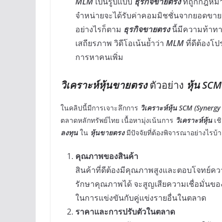
MLM
เป็นรูปแบบ
ธุรกิจขายตรง
ที่ถูกกฎหม
จำหน่ายจะได้รับค่าคอมมิชชั่นจากยอดขาย
อย่างไรก็ตาม
ธุรกิจขายตรง
นี้มีความท้าท
เสถียรภาพ วิดีโอเน้นย้ำว่า
MLM
ที่ดีต้องโ
การหาคนเพิ่ม
วิเคราะห์หุ้นขายตรง
ตัวอย่าง
หุ้น SCM
ในคลิปนี้มีการเจาะลึกการ
วิเคราะห์หุ้น SCM (Synerg
ตลาดหลักทรัพย์ไทย เนื้อหามุ่งเน้นการ
วิเคราะห์หุ้น
เชิ
ลงทุน
ใน
หุ้นขายตรง
มีปัจจัยที่ต้องพิจารณาอย่างไรบ้า
คุณภาพของสินค้า
สินค้าที่ดีต้องมีคุณภาพสูงและตอบโจทย์ค
รักษาคุณภาพได้ จะสูญเสียความเชื่อมั่นข
ในการแข่งขันกับคู่แข่งรายอื่นในตลาด
ราคาและการปรับตัวในตลาด