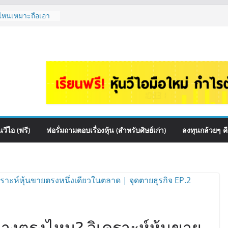
้นไหนเหมาะถือเอา
หม่ ลงทุนได้ไหม
 EP.1167
สื่อสาร, ค้าปลีก
ันผล? | Hot Topic
ce เหมาะถือเป็น
A กล้วยๆ EP.1166
 ควร DCA ตัวไหน
.1165
วีไอ (ฟรี)
ฟอรั่มถามตอบเรื่องหุ้น (สำหรับศิษย์เก่า)
ลงทุนกล้วยๆ ค
่างตรงไหน? วิเคราะห์หุ้นขาย