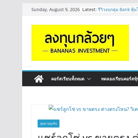
Skip
Latest:
รีวิวงบกลุ่ม Bank หุ
Sunday, August 9, 2026
to
“ปันผล” | EP.175
PROSPECT REIT มือใ
content
ครับ? | Q&A กล้วยๆ
Hot Topic! อัปเดทงบ 
ตัวไหนเหมาะถือเอาป
EP.41
หุ้นซอสภูเขาทอง Sau
หุ้นปันผลไหม? | Q&
OSP vs CBG vs ICHI
ดี? | Q&A กล้วยๆ EP
คอร์สเรียนทั้งหมด
ทดลองเรียนคอร์สหุ้น
จุดตายธุรกิจ
แชร์ลูกโซ่ vs ขายตรง ต