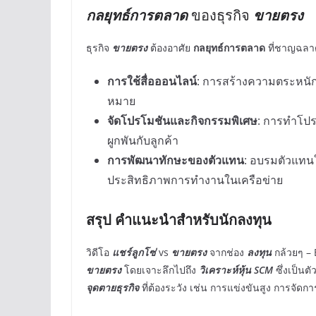
กลยุทธ์การตลาด
ของธุรกิจ
ขายตรง
ธุรกิจ
ขายตรง
ต้องอาศัย
กลยุทธ์การตลาด
ที่ชาญฉลาดเ
การใช้สื่อออนไลน์
: การสร้างความตระหนักรู
หมาย
จัดโปรโมชันและกิจกรรมพิเศษ
: การทำโปร
ผูกพันกับลูกค้า
การพัฒนาทักษะของตัวแทน
: อบรมตัวแทนให
ประสิทธิภาพการทำงานในเครือข่าย
สรุป คำแนะนำสำหรับนักลงทุน
วิดีโอ
แชร์ลูกโซ่
vs
ขายตรง
จากช่อง
ลงทุน
กล้วยๆ – 
ขายตรง
โดยเจาะลึกไปถึง
วิเคราะห์หุ้น SCM
ซึ่งเป็นตั
จุดตายธุรกิจ
ที่ต้องระวัง เช่น การแข่งขันสูง การจั