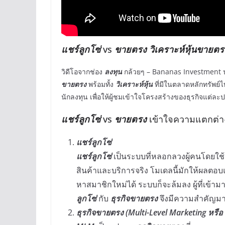
แชร์ลูกโซ่
vs
ขายตรง
วิเคราะห์หุ้นขายตร
วิดีโอจากช่อง
ลงทุน
กล้วยๆ – Bananas Investment น
ขายตรง
พร้อมทั้ง
วิเคราะห์หุ้น
ที่มีในตลาดหลักทรัพย์ไ
นักลงทุน เพื่อให้ผู้ชมเข้าใจโครงสร้างของธุรกิจแต
แชร์ลูกโซ่
vs
ขายตรง
เข้าใจความแตกต่างเพ
แชร์ลูกโซ่
แชร์ลูกโซ่
เป็นระบบที่หลอกลวงผู้คนโดยใช้
สินค้าและบริการจริง โมเดลนี้มักให้ผลตอบ
หาสมาชิกใหม่ได้ ระบบก็จะล้มลง ผู้ที่เข้า
ลูกโซ่
กับ
ธุรกิจขายตรง
จึงมีความสำคัญม
ธุรกิจขายตรง (Multi-Level Marketing หรื