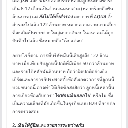
เคส
JKN
และ
Stark
สองบริษัทหลังมีลูกหนี้ค้างชำระ
เกิน 6-12 เดือนเป็นจำนวนมหาศาล (หลายร้อยถึงพัน
ล้านบาท) แต่
ยังไม่ได้ตั้งสำรอง
เลย การที่
AQUA
ตั้ง
สำรองไปแล้ว 122 ล้านบาท หมายความว่าความเสี่ยง
ที่จะเกิดเป็นรายจ่ายใหญ่มากดดันงบในอนาคตได้ถูก
บันทึกไปแล้ว ซึ่งหมายถึง “เจ็บแต่จบ”
อย่างไรก็ตาม การที่บริษัทมีหนี้เสียสูงถึง 122 ล้าน
บาท เมื่อเทียบกับลูกหนี้ปกติที่มีเพียง 50 กว่าล้านบาท
และรายได้หลักพันล้านบาท ถือว่าผิดปกติอย่างยิ่ง
เบิร์ดและอาจารย์ประพาสตั้งข้อสังเกตว่าการที่ลูกหนี้
บวมขนาดนี้ อาจทำให้เกิดข้อสงสัยว่า ลูกหนี้เหล่านั้น
อาจเกี่ยวข้องกับการ “
ไซฟอนเงินออกไป
” หรือไม่ ซึ่ง
เป็นความเสี่ยงที่มักเกิดขึ้นในธุรกิจแบบ B2B ที่ยากต่อ
การตรวจสอบ
2.
เงินให้กู้ยืม
และ
รายการระหว่างกัน