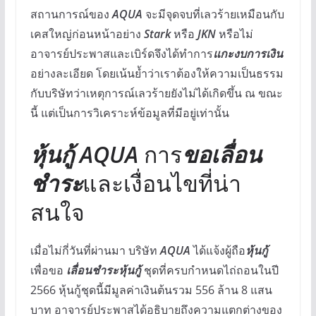
สถานการณ์ของ
AQUA
จะมีจุดจบที่เลวร้ายเหมือนกับ
เคสใหญ่ก่อนหน้าอย่าง
Stark
หรือ
JKN
หรือไม่
อาจารย์ประพาสและเบิร์ดจึงได้ทำการ
แกะงบการเงิน
อย่างละเอียด โดยเน้นย้ำว่าเราต้องให้ความเป็นธรรม
กับบริษัทว่าเหตุการณ์เลวร้ายยังไม่ได้เกิดขึ้น ณ ขณะ
นี้ แต่เป็นการวิเคราะห์ข้อมูลที่มีอยู่เท่านั้น
หุ้นกู้ AQUA
การ
ขอเลื่อน
ชำระ
และเงื่อนไขที่น่า
สนใจ
เมื่อไม่กี่วันที่ผ่านมา บริษัท
AQUA
ได้แจ้งผู้ถือ
หุ้นกู้
เพื่อขอ
เลื่อนชำระหุ้นกู้
ชุดที่ครบกำหนดไถ่ถอนในปี
2566 หุ้นกู้ชุดนี้มีมูลค่าเงินต้นรวม 556 ล้าน 8 แสน
บาท อาจารย์ประพาสได้อธิบายถึงความแตกต่างของ