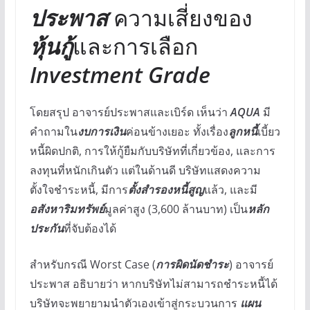
ประพาส
ความเสี่ยงของ
หุ้นกู้
และการเลือก
Investment Grade
โดยสรุป อาจารย์ประพาสและเบิร์ด เห็นว่า
AQUA
มี
คำถามใน
งบการเงิน
ค่อนข้างเยอะ ทั้งเรื่อง
ลูกหนี้
เบี้ยว
หนี้ผิดปกติ, การให้กู้ยืมกับบริษัทที่เกี่ยวข้อง, และการ
ลงทุนที่หนักเกินตัว แต่ในด้านดี บริษัทแสดงความ
ตั้งใจชำระหนี้, มีการ
ตั้งสำรองหนี้สูญ
แล้ว, และมี
อสังหาริมทรัพย์
มูลค่าสูง (3,600 ล้านบาท) เป็น
หลัก
ประกัน
ที่จับต้องได้
สำหรับกรณี Worst Case (
การผิดนัดชำระ
) อาจารย์
ประพาส อธิบายว่า หากบริษัทไม่สามารถชำระหนี้ได้
บริษัทจะพยายามนำตัวเองเข้าสู่กระบวนการ
แผน