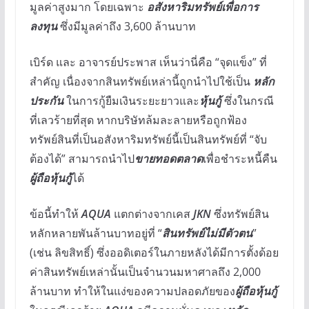
มูลค่าสูงมาก โดยเฉพาะ
อสังหาริมทรัพย์เพื่อการ
ลงทุน
ซึ่งมีมูลค่าถึง 3,600 ล้านบาท
เบิร์ด และ อาจารย์ประพาส เห็นว่านี่คือ “จุดแข็ง” ที่
สำคัญ เนื่องจากสินทรัพย์เหล่านี้ถูกนำไปใช้เป็น
หลัก
ประกัน
ในการกู้ยืมเงินระยะยาวและ
หุ้นกู้
ซึ่งในกรณี
ที่เลวร้ายที่สุด หากบริษัทล้มละลายหรือถูกฟ้อง
ทรัพย์สินที่เป็นอสังหาริมทรัพย์นี้เป็นสินทรัพย์ที่ “จับ
ต้องได้” สามารถนำไป
ขายทอดตลาด
เพื่อชำระหนี้คืน
ผู้ถือหุ้นกู้
ได้
ข้อนี้ทำให้
AQUA
แตกต่างจากเคส
JKN
ซึ่งทรัพย์สิน
หลักหลายพันล้านบาทอยู่ที่ “
สินทรัพย์ไม่มีตัวตน
”
(เช่น ลิขสิทธิ์) ซึ่งออดิเตอร์ในภายหลังได้มีการตั้งด้อย
ค่าสินทรัพย์เหล่านั้นเป็นจำนวนมหาศาลถึง 2,000
ล้านบาท ทำให้ในแง่ของความปลอดภัยของ
ผู้ถือหุ้นกู้