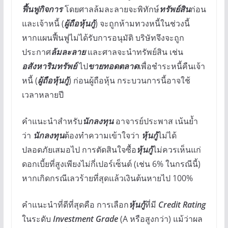
ฟื้นฟูกิจการ
โดยศาลล้มละลายจะพิทักษ์
ทรัพย์สิน
ก่อน
และเจ้าหนี้ (
ผู้ถือหุ้นกู้
) จะถูกห้ามทวงหนี้ในช่วงนี้
หากแผนฟื้นฟูไม่ได้รับการอนุมัติ บริษัทจึงจะถูก
ประกาศ
ล้มละลาย
และศาลจะนำทรัพย์สิน เช่น
อสังหาริมทรัพย์
ไป
ขายทอดตลาด
เพื่อชำระหนี้คืนเจ้า
หนี้ (
ผู้ถือหุ้นกู้
) ก่อนผู้ถือหุ้น กระบวนการนี้อาจใช้
เวลาหลายปี
คำแนะนำสำหรับ
นักลงทุน
อาจารย์ประพาส เน้นย้ำ
ว่า
นักลงทุน
ต้องทำความเข้าใจว่า
หุ้นกู้
ไม่ได้
ปลอดภัยเสมอไป การตัดสินใจซื้อ
หุ้นกู้
ไม่ควรเห็นแก่
ดอกเบี้ยที่สูงเพียงไม่กี่เปอร์เซ็นต์ (เช่น 6% ในกรณีนี้)
หากเกิดกรณีเลวร้ายที่สุดแล้วเงินต้นหายไป 100%
คำแนะนำที่ดีที่สุดคือ การเลือก
หุ้นกู้
ที่มี
Credit Rating
ในระดับ
Investment Grade
(A หรือสูงกว่า) แม้ว่าผล