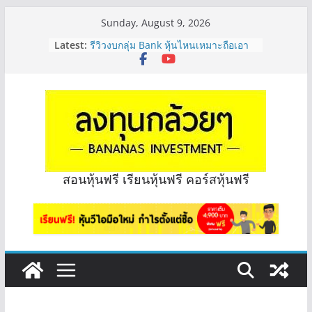
Skip
Sunday, August 9, 2026
to
Latest:
รีวิวงบกลุ่ม Bank หุ้นไหนเหมาะถือเอา
content
“ปันผล” | EP.175
PROSPECT REIT มือใหม่ ลงทุนได้ไหม
ครับ? | Q&A กล้วยๆ EP.1167
Hot Topic! อัปเดทงบ สื่อสาร, ค้าปลีก
ตัวไหนเหมาะถือเอาปันผล? | Hot Topic
EP.41
หุ้นซอสภูเขาทอง Sauce เหมาะถือเป็น
หุ้นปันผลไหม? | Q&A กล้วยๆ EP.1166
OSP vs CBG vs ICHI ควร DCA ตัวไหน
สอนหุ้นฟรี เรียนหุ้นฟรี คอร์สหุ้นฟรี
ดี? | Q&A กล้วยๆ EP.1165