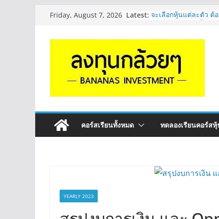
Skip
Latest:
จะเลือกหุ้นแต่ละตัว ต้อ
Friday, August 7, 2026
to
Long ของหุ้นตัวนั้นๆ
กล้วยๆ EP.1164
content
มีเงิน 8 ล้าน อยากจัดพ
ระยะยาว อุตสาหกรรม
กล้วยๆ EP.1163
หุ้นซอสภูเขาทอง Sauc
หุ้นปันผลไหม? | Q&A 
OSP vs CBG vs ICHI 
ดี? | Q&A กล้วยๆ EP.
รีวิวงบกลุ่ม Bank หุ้
“ปันผล” | EP.175
คอร์สเรียนทั้งหมด
ทดลองเรียนคอร์สหุ้น
YEARLY 2023
สรุปงบการเงิน และ Opp