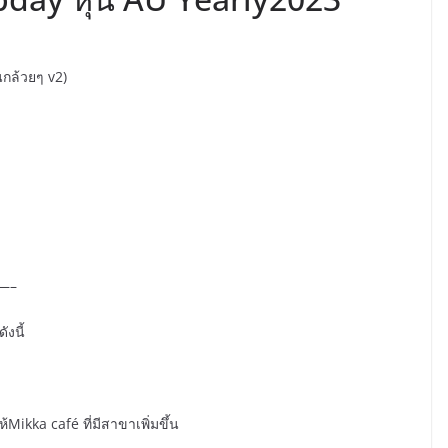
นกล้วยๆ v2)
—–
งนี้
้Mikka café ที่มีสาขาเพิ่มขึ้น