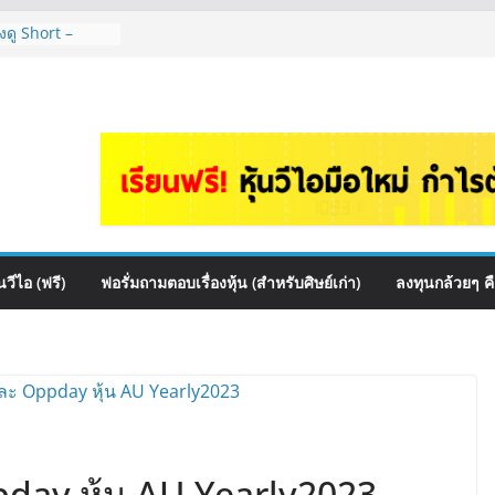
งดู Short –
ไหมคะ? | Q&A
อร์ตหุ้นปันผล
ไหนดี? | Q&A
e เหมาะถือเป็น
กล้วยๆ EP.1166
ควร DCA ตัวไหน
1165
นไหนเหมาะถือเอา
วีไอ (ฟรี)
ฟอรั่มถามตอบเรื่องหุ้น (สำหรับศิษย์เก่า)
ลงทุนกล้วยๆ ค
day หุ้น AU Yearly2023