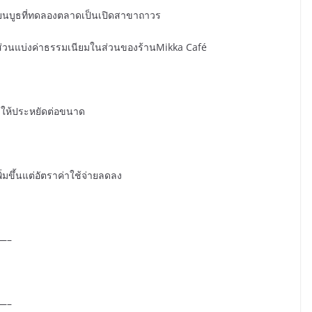
่ยนบูธที่ทดลองตลาดเป็นเปิดสาขาถาวร
กส่วนแบ่งค่าธรรมเนียมในส่วนของร้านMikka Café
นผลให้ประหยัดต่อขนาด
่มขึ้นแต่อัตราค่าใช้จ่ายลดลง
—–
—–