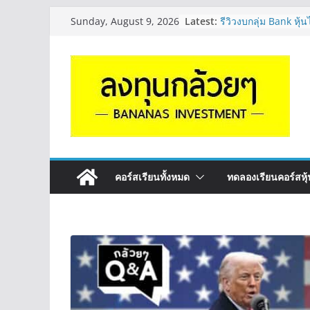
Skip
Latest:
รีวิวงบกลุ่ม Bank หุ
Sunday, August 9, 2026
to
“ปันผล” | EP.175
PROSPECT REIT มือใ
content
ครับ? | Q&A กล้วยๆ
Hot Topic! อัปเดทงบ 
ตัวไหนเหมาะถือเอาป
EP.41
หุ้นซอสภูเขาทอง Sau
หุ้นปันผลไหม? | Q&
OSP vs CBG vs ICHI
ดี? | Q&A กล้วยๆ EP
คอร์สเรียนทั้งหมด
ทดลองเรียนคอร์สหุ้น