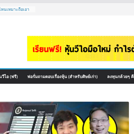
้นไหนเหมาะถือเอา
หม่ ลงทุนได้ไหม
 EP.1167
สื่อสาร, ค้าปลีก
ันผล? | Hot Topic
ce เหมาะถือเป็น
A กล้วยๆ EP.1166
 ควร DCA ตัวไหน
.1165
วีไอ (ฟรี)
ฟอรั่มถามตอบเรื่องหุ้น (สำหรับศิษย์เก่า)
ลงทุนกล้วยๆ ค