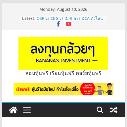
Skip
Monday, August 10, 2026
to
Latest:
OSP vs CBG vs ICHI ควร DCA ตัวไหน
content
ดี? | Q&A กล้วยๆ EP.1165
PROSPECT REIT สัญญาลูกค้าจะหมดปี
ไหม จะทราบได้ยังไง? | Q&A กล้วยๆ
EP.1168
PROSPECT REIT มือใหม่ ลงทุนได้ไหม
ครับ? | Q&A กล้วยๆ EP.1167
Hot Topic! อัปเดทงบ สื่อสาร, ค้าปลีก
ตัวไหนเหมาะถือเอาปันผล? | Hot Topic
EP.41
สอนหุ้นฟรี เรียนหุ้นฟรี คอร์สหุ้นฟรี
หุ้นซอสภูเขาทอง Sauce เหมาะถือเป็น
หุ้นปันผลไหม? | Q&A กล้วยๆ EP.1166