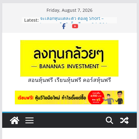
Skip
Friday, August 7, 2026
to
จะเลือกหุ้นแต่ละตัว ต้องดู Short –
Latest:
content
Long ของหุ้นตัวนั้นๆไหมคะ? | Q&A
กล้วยๆ EP.1164
มีเงิน 8 ล้าน อยากจัดพอร์ตหุ้นปันผล
ระยะยาว อุตสาหกรรมไหนดี? | Q&A
กล้วยๆ EP.1163
หุ้นซอสภูเขาทอง Sauce เหมาะถือเป็น
หุ้นปันผลไหม? | Q&A กล้วยๆ EP.1166
OSP vs CBG vs ICHI ควร DCA ตัวไหน
ดี? | Q&A กล้วยๆ EP.1165
สอนหุ้นฟรี เรียนหุ้นฟรี คอร์สหุ้นฟรี
รีวิวงบกลุ่ม Bank หุ้นไหนเหมาะถือเอา
“ปันผล” | EP.175