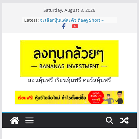
Skip
Saturday, August 8, 2026
รีวิวงบกลุ่ม Bank หุ้นไหนเหมาะถือเอา
to
Latest:
“ปันผล” | EP.175
content
จะเลือกหุ้นแต่ละตัว ต้องดู Short –
Long ของหุ้นตัวนั้นๆไหมคะ? | Q&A
กล้วยๆ EP.1164
Hot Topic! อัปเดทงบ สื่อสาร, ค้าปลีก
ตัวไหนเหมาะถือเอาปันผล? | Hot Topic
EP.41
หุ้นซอสภูเขาทอง Sauce เหมาะถือเป็น
หุ้นปันผลไหม? | Q&A กล้วยๆ EP.1166
OSP vs CBG vs ICHI ควร DCA ตัวไหน
สอนหุ้นฟรี เรียนหุ้นฟรี คอร์สหุ้นฟรี
ดี? | Q&A กล้วยๆ EP.1165