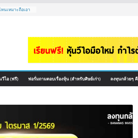
้นไหนเหมาะถือเอา
หม่ ลงทุนได้ไหม
 EP.1167
สื่อสาร, ค้าปลีก
ันผล? | Hot Topic
ce เหมาะถือเป็น
A กล้วยๆ EP.1166
 ควร DCA ตัวไหน
.1165
วีไอ (ฟรี)
ฟอรั่มถามตอบเรื่องหุ้น (สำหรับศิษย์เก่า)
ลงทุนกล้วยๆ ค