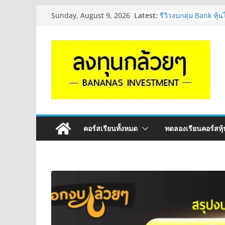
Skip
Latest:
รีวิวงบกลุ่ม Bank หุ
Sunday, August 9, 2026
to
“ปันผล” | EP.175
PROSPECT REIT มือใ
content
ครับ? | Q&A กล้วยๆ
Hot Topic! อัปเดทงบ 
ตัวไหนเหมาะถือเอาป
EP.41
หุ้นซอสภูเขาทอง Sau
หุ้นปันผลไหม? | Q&
OSP vs CBG vs ICHI
ดี? | Q&A กล้วยๆ EP
คอร์สเรียนทั้งหมด
ทดลองเรียนคอร์สหุ้น