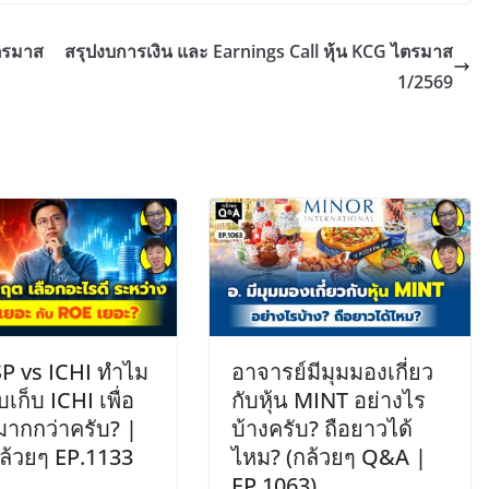
ไตรมาส
สรุปงบการเงิน และ Earnings Call หุ้น KCG ไตรมาส
1/2569
SP vs ICHI ทำไม
อาจารย์มีมุมมองเกี่ยว
ก็บ ICHI เพื่อ
กับหุ้น MINT อย่างไร
มากกว่าครับ? |
บ้างครับ? ถือยาวได้
้วยๆ EP.1133
ไหม? (กล้วยๆ Q&A |
EP.1063)