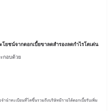
้ประโยชน์จากดอกเบี้ยขาลดสำรองลดกำไรโตเด่น
ระกอบด้วย
อจำนำทะเบียนที่โตขึ้นรวมถึงบริษัทมีรายได้ดอกเบี้ยรับเพิ่ม