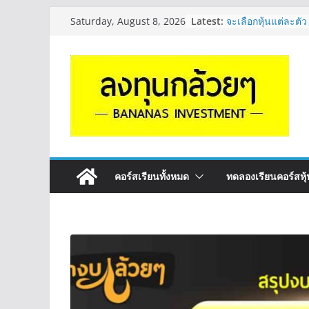
Skip
Latest:
จะเลือกหุ้นแต่ละตัว
Saturday, August 8, 2026
to
Long ของหุ้นตัวนั
กล้วยๆ EP.1164
content
Hot Topic! อัปเดทงบ
ตัวไหนเหมาะถือเอา
EP.41
หุ้นซอสภูเขาทอง S
หุ้นปันผลไหม? | Q
OSP vs CBG vs IC
ดี? | Q&A กล้วยๆ 
รีวิวงบกลุ่ม Bank 
“ปันผล” | EP.175
คอร์สเรียนทั้งหมด
ทดลองเรียนคอร์สหุ้น