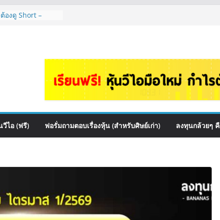
 ต้องดู Short –
้นๆไหมคะ? | Q&A
 สื่อสาร, ค้าปลีก
ปันผล? | Hot Topic
auce เหมาะถือเป็น
&A กล้วยๆ EP.1166
HI ควร DCA ตัวไหน
EP.1165
หุ้นไหนเหมาะถือเอา
วีไอ (ฟรี)
ฟอรั่มถามตอบเรื่องหุ้น (สำหรับศิษย์เก่า)
ลงทุนกล้วยๆ ค