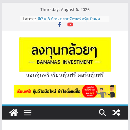
Skip
Thursday, August 6, 2026
to
Latest:
มีเงิน 8 ล้าน อยากจัดพอร์ตหุ้นปันผล
content
ระยะยาว อุตสาหกรรมไหนดี? | Q&A
กล้วยๆ EP.1163
หุ้นซอสภูเขาทอง Sauce เหมาะถือเป็น
หุ้นปันผลไหม? | Q&A กล้วยๆ EP.1166
OSP vs CBG vs ICHI ควร DCA ตัวไหน
ดี? | Q&A กล้วยๆ EP.1165
รีวิวงบกลุ่ม Bank หุ้นไหนเหมาะถือเอา
“ปันผล” | EP.175
จะเลือกหุ้นแต่ละตัว ต้องดู Short –
สอนหุ้นฟรี เรียนหุ้นฟรี คอร์สหุ้นฟรี
Long ของหุ้นตัวนั้นๆไหมคะ? | Q&A
กล้วยๆ EP.1164