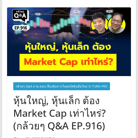
กล้วยๆ Q&A ถาม-ตอบ เรื่องหุ้นจากในคอร์สหุ้นมือใหม่ VI TURN PRO
หุ้นใหญ่, หุ้นเล็ก ต้อง
Market Cap เท่าไหร่?
(กล้วยๆ Q&A EP.916)