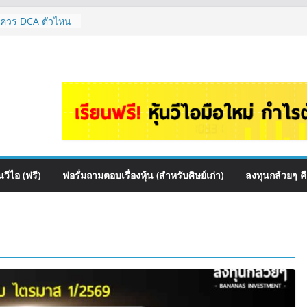
 ควร DCA ตัวไหน
.1165
้นไหนเหมาะถือเอา
หม่ ลงทุนได้ไหม
 EP.1167
สื่อสาร, ค้าปลีก
ันผล? | Hot Topic
ce เหมาะถือเป็น
A กล้วยๆ EP.1166
วีไอ (ฟรี)
ฟอรั่มถามตอบเรื่องหุ้น (สำหรับศิษย์เก่า)
ลงทุนกล้วยๆ ค