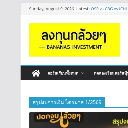
Skip
Latest:
OSP vs CBG vs ICHI
Sunday, August 9, 2026
to
ดี? | Q&A กล้วยๆ EP
รีวิวงบกลุ่ม Bank หุ
content
“ปันผล” | EP.175
PROSPECT REIT มือใ
ครับ? | Q&A กล้วยๆ
Hot Topic! อัปเดทงบ 
ตัวไหนเหมาะถือเอาป
EP.41
หุ้นซอสภูเขาทอง Sau
หุ้นปันผลไหม? | Q&
คอร์สเรียนทั้งหมด
ทดลองเรียนคอร์สหุ้น
สรุปงบการเงิน ไตรมาส 1/2569