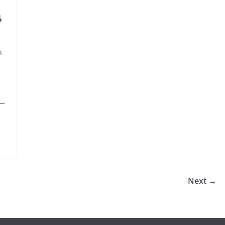
น
ก
—
Next →